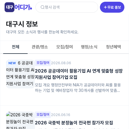
콘
어디가
대구
행사 검색
무료 홍보
텐
츠
대구시 정보
로
건
대구의 모든 소식과 행사를 한눈에 확인하세요.
너
뛰
전체
관광/명소
모집/참여
행정/소식
청년혜택
기
모집/참여
2026.08.06
NEW
2026 공공데이터 활용기업 AI 연계 맞춤형 성장
지원사업 참여기업 모집
모집 개요 행정안전부와 NIA가 공공데이터와 AI를 활용
하는 기업 및 예비창업자 약 30개사를 선발하여 맞춤형
컨설팅을 무료로 지원해 드려...
모집/참여
2026.06.16
2026 국중박 분장놀이 전국편 참가자 모집