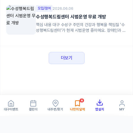
모집/참여
2026.06.06
수성행복드림센터 시범운영 무료 개방
핵심 내용 대구 수성구 주민의 건강과 행복을 책임질 '수
성행복드림센터'가 현재 시범운영 중이에요. 장애인과 비
장애인이 함께 이용하는 반다...
더보기
N
대구이벤트
캘린더
내주변/찾기
나만의 달력
앱설치
MY
⭐
내 달력 보기 ›