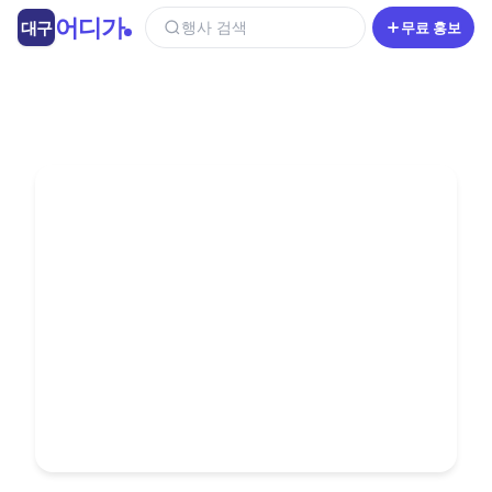
콘
어디가
대구
행사 검색
무료 홍보
텐
츠
로
건
너
뛰
기