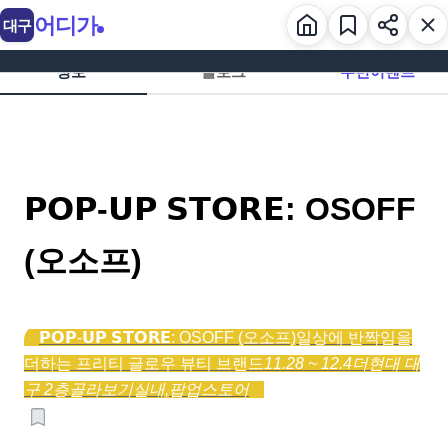
어디가
대구
정보
블로그
주변이벤트
𝗣𝗢𝗣-𝗨𝗣 𝗦𝗧𝗢𝗥𝗘: OSOFF
(오소프)
𝗣𝗢𝗣-𝗨𝗣 𝗦𝗧𝗢𝗥𝗘: OSOFF (오소프)
일상에 반짝임을
더하는 프리티 글로우 뷰티 브랜드
11.28 ~ 12.4
더현대 대
구 2층
골라보기
실내,
팝업스토어