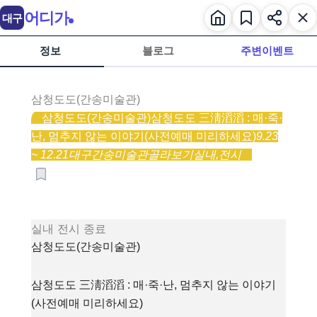
어디가
대구
정보
블로그
주변이벤트
삼청도도(간송미술관)
삼청도도(간송미술관)
삼청도도 三淸滔滔 : 매·죽·
난, 멈추지 않는 이야기(사전예매 미리하세요)
9.23
~ 12.21
대구간송미술관
골라보기
실내,
전시
실내
전시
종료
삼청도도(간송미술관)
삼청도도 三淸滔滔 : 매·죽·난, 멈추지 않는 이야기
(사전예매 미리하세요)