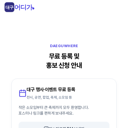
콘
어디가
대구
텐
츠
로
건
너
뛰
DAEGUWHERE
기
무료 등록 및
홍보 신청 안내
대구 행사·이벤트 무료 등록
전시, 공연, 팝업, 축제, 소모임 등
작은 소모임부터 큰 축제까지 모두 환영합니다.
포스터나 링크를 편하게 보내주세요.