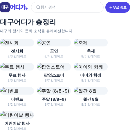
어디가
대구
행사 검색
무료 홍보
대구어디가 총정리
대구의 행사와 문화 소식을 큐레이션합니다
전시회
공연
축제
8/3 업데이트
8/4 업데이트
8/5 업데이트
무료 행사
팝업스토어
아이와 함께
8/6 업데이트
8/7 업데이트
8/8 업데이트
이벤트
주말 (8/8~9)
월간 8월
8/2 업데이트
8/7 업데이트
8/2 업데이트
어린이날 행사
5/2 업데이트