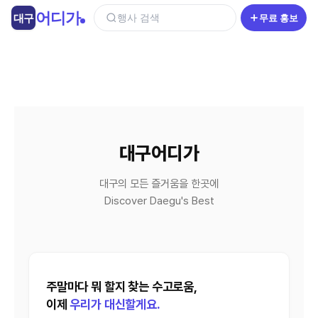
콘
어디가
대구
행사 검색
무료 홍보
텐
츠
로
건
너
뛰
기
대구어디가
대구의 모든 즐거움을 한곳에
Discover Daegu's Best
주말마다 뭐 할지 찾는 수고로움,
이제
우리가 대신할게요.